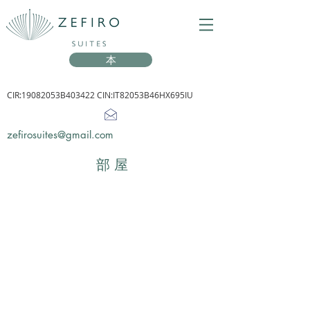
本
CIR:19082053B403422 CIN:IT82053B46HX695IU
zefirosuites@gmail.com
部屋